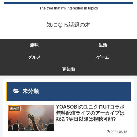
The tree that I'm interested in topics
気になる話題の木
趣味
生活
グルメ
ゲーム
豆知識
未分類
YOASOBIのユニクロUTコラボ
未分類
無料配信ライブのアーカイブは
残る?翌日以降は視聴可能?
2021.06.15