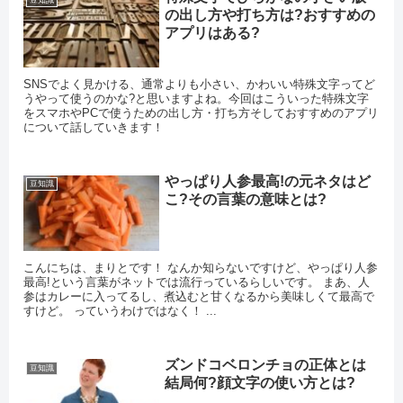
豆知識
の出し方や打ち方は?おすすめの
アプリはある?
SNSでよく見かける、通常よりも小さい、かわいい特殊文字ってど
うやって使うのかな?と思いますよね。今回はこういった特殊文字
をスマホやPCで使うための出し方・打ち方そしておすすめのアプリ
について話していきます！
やっぱり人参最高!の元ネタはど
豆知識
こ?その言葉の意味とは?
こんにちは、まりとです！ なんか知らないですけど、やっぱり人参
最高!という言葉がネットでは流行っているらしいです。 まあ、人
参はカレーに入ってるし、煮込むと甘くなるから美味しくて最高で
すけど。 っていうわけではなく！ ...
ズンドコベロンチョの正体とは
豆知識
結局何?顔文字の使い方とは?