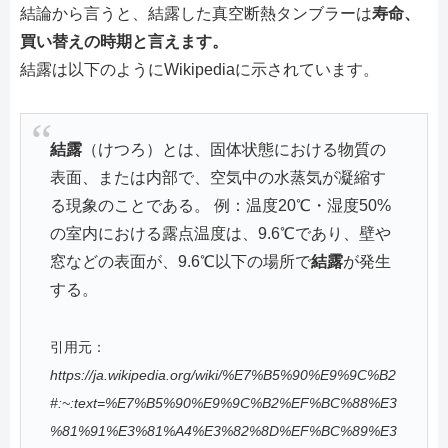
結論から言うと、結露した真空断熱タンブラーは
寿命、
買い替えの時期と言えます。
結露は以下のようにWikipediaに示されています。
結露
（けつろ）とは、固体状態における物質の
表面、または内部で、空気中の水蒸気が凝縮す
る現象のことである。 例：温度20℃・湿度50%
の室内における露点温度は、9.6℃であり、壁や
窓などの表面が、9.6℃以下の場所で
結露
が発生
する。
引用元：
https://ja.wikipedia.org/wiki/%E7%B5%90%E9%9C%B2
#:~:text=%E7%B5%90%E9%9C%B2%EF%BC%88%E3
%81%91%E3%81%A4%E3%82%8D%EF%BC%89%E3