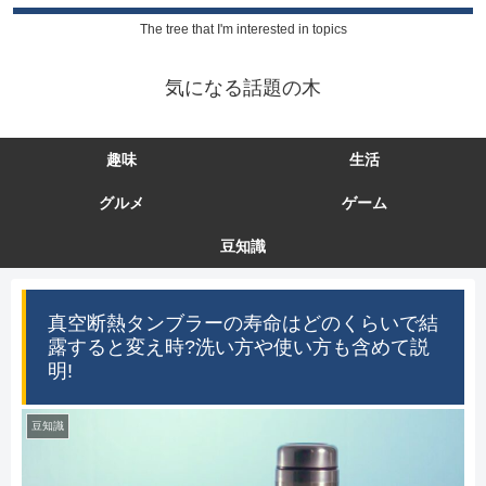
The tree that I'm interested in topics
気になる話題の木
趣味
生活
グルメ
ゲーム
豆知識
真空断熱タンブラーの寿命はどのくらいで結
露すると変え時?洗い方や使い方も含めて説
明!
豆知識