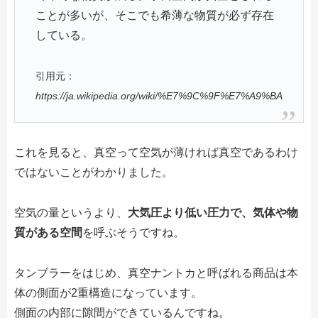
ことが多いが、そこでも希薄な物質が必ず存在
している。
引用元：
https://ja.wikipedia.org/wiki/%E7%9C%9F%E7%A9%BA
これを見ると、真空って空気が薄ければ真空であるわけ
ではないことがわかりました。
空気の量というより、
大気圧より低い圧力で、気体や物
質がある空間
を呼ぶそうですね。
タンブラーをはじめ、真空ナントカと呼ばれる商品は本
体の側面が2重構造になっています。
側面の内部に隙間ができているんですね。