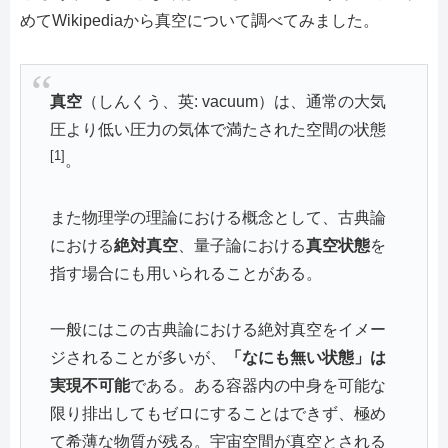
めてWikipediaから真空について調べてみました。
真空
（しんくう、英:
vacuum
）は、通常の大気
圧より低い圧力の気体で満たされた空間の状態
[1]
。
また物理学の理論における概念として、古典論
における
絶対真空
、量子論における
真空状態
を
指す場合にも用いられることがある。
一般にはこの古典論における絶対真空をイメー
ジされることが多いが、
「なにも無い状態」は
実現不可能
である。ある容器内の中身を可能な
限り排出してもゼロにすることはできず、極め
て希薄な物質が残る。宇宙空間が真空とされる