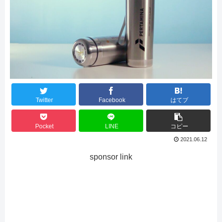
Twitter
Facebook
はてブ
Pocket
LINE
コピー
2021.06.12
sponsor link