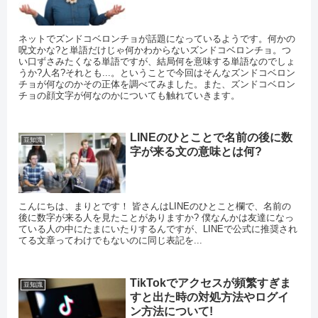
ネットでズンドコベロンチョが話題になっているようです。何かの
呪文かな?と単語だけじゃ何かわからないズンドコベロンチョ。つ
い口ずさみたくなる単語ですが、結局何を意味する単語なのでしょ
うか?人名?それとも...。ということで今回はそんなズンドコベロン
チョが何なのかその正体を調べてみました。また、ズンドコベロン
チョの顔文字が何なのかについても触れていきます。
LINEのひとことで名前の後に数
豆知識
字が来る文の意味とは何?
こんにちは、まりとです！ 皆さんはLINEのひとこと欄で、名前の
後に数字が来る人を見たことがありますか? 僕なんかは友達になっ
ている人の中にたまにいたりするんですが、LINEで公式に推奨され
てる文章ってわけでもないのに同じ表記を...
TikTokでアクセスが頻繁すぎま
豆知識
すと出た時の対処方法やログイ
ン方法について!